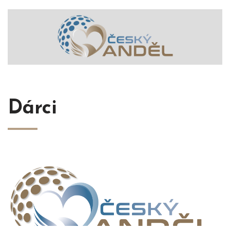
Dárci